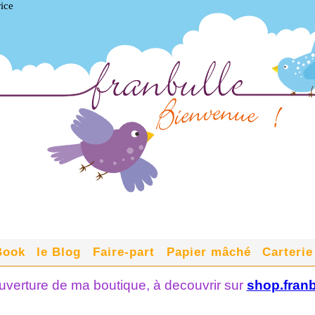
rice
Book
le Blog
Faire-part
Papier mâché
Carterie
verture de ma boutique, à decouvrir sur
shop.franb