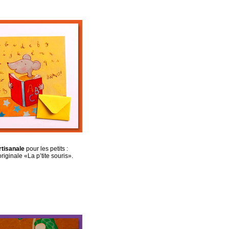
rtisanale
pour les petits :
originale «La p’tite souris».